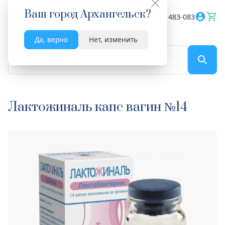
Ваш город
Архангельск
?
Весь сайт
8182 483-083
Да, верно
Нет, изменить
По названию...
Лактожиналь капс вагин №14