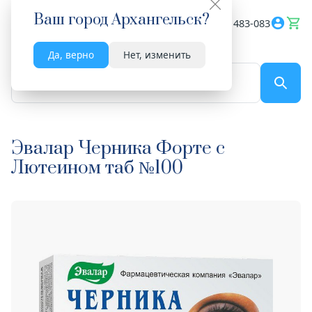
Ваш город
Архангельск
?
Весь сайт
8182 483-083
Да, верно
Нет, изменить
По названию...
Эвалар Черника Форте с
Лютеином таб №100