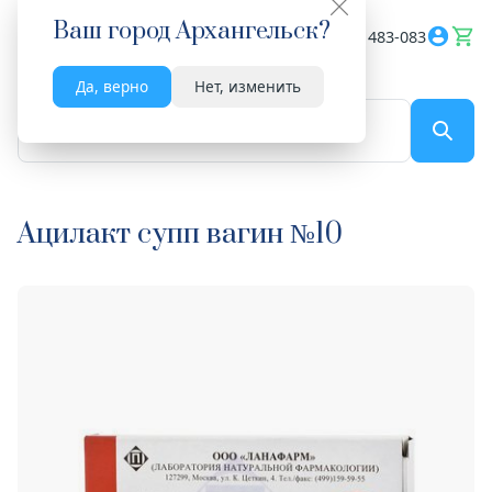
Ваш город
Архангельск
?
Весь сайт
8182 483-083
Да, верно
Нет, изменить
По названию...
Ацилакт супп вагин №10