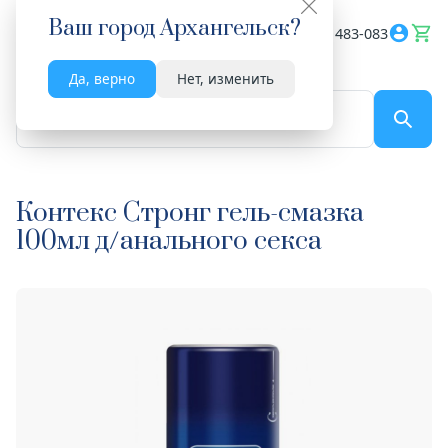
Ваш город
Архангельск
?
Весь сайт
8182 483-083
Да, верно
Нет, изменить
По названию...
Контекс Стронг гель-смазка
100мл д/анального секса