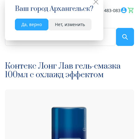
Ваш город
Архангельск
?
Весь сайт
8182 483-083
Да, верно
Нет, изменить
По названию...
Контекс Лонг Лав гель-смазка
100мл с охлажд эффектом