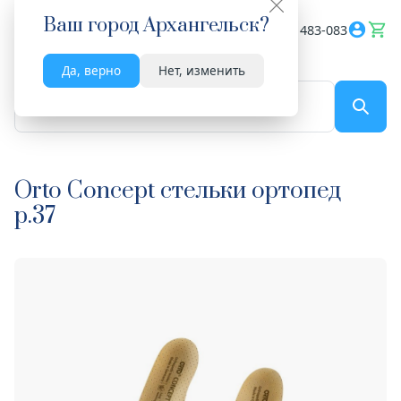
Ваш город
Архангельск
?
Весь сайт
8182 483-083
Да, верно
Нет, изменить
По названию...
Orto Concept стельки ортопед
р.37