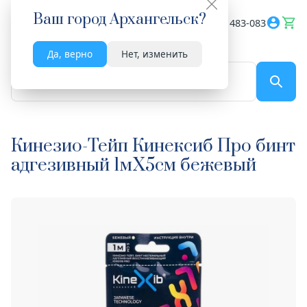
Ваш город
Архангельск
?
Весь сайт
8182 483-083
Да, верно
Нет, изменить
По названию...
Кинезио-Тейп Кинексиб Про бинт
адгезивный 1мX5см бежевый