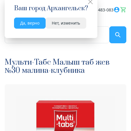
Ваш город
Архангельск
?
Весь сайт
8182 483-083
Да, верно
Нет, изменить
По названию...
Мульти-Табс Малыш таб жев
№30 малина-клубника