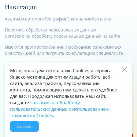
Навигация
Акции
Ассортимент
География
О компании
Контакты
Политика обработки персональных данных
Согласие на обработку персональных данных на сайте
Имеются противопоказания. Необходимо ознакомиться
с инструкцией или получить консультацию специалиста.
© 2023—2026 Все права защищены.
Мы используем технологию Cookies и сервиса
Адрес
Яндекс-метрика для оптимизации работы веб-
сайта, анализа трафика, персонализации
Архангельск, ул. Папанина, д. 19 (вход в здание со стороны
контента, помогающую нам сделать его удобнее
автоцентра «Тойота»)
для вас. Продолжая использовать наш сайт,
вы даете
согласие на обработку
Приемная Генерального директора
пользовательских данных с использованием
Телефон
+7 (8182) 63-60-31
технологии Cookies
.
Факс
+7 (8182) 68-66-71
Согласен
Эл. почта
office@aptekaf.ru