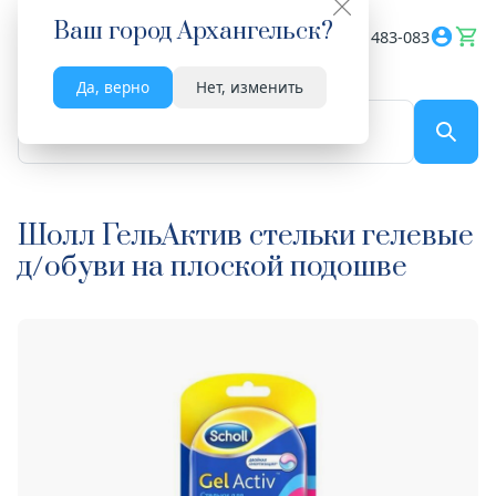
Ваш город
Архангельск
?
Весь сайт
8182 483-083
Да, верно
Нет, изменить
По названию...
Шолл ГельАктив стельки гелевые
д/обуви на плоской подошве