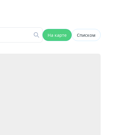
На карте
Списком