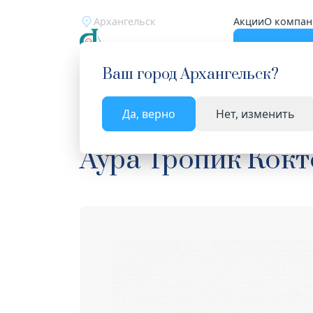
Архангельск
Акции
О компан
Катало
Ваш город
Архангельск
?
Да, верно
Нет, изменить
Главная
Каталог
Средства гигиены
Салфет
Аура Тропик Кокт