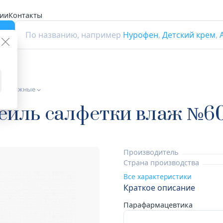
ии
Контакты
г
По названию, например
Нурофен
,
Детский крем
,
ки влажные
ейль салфетки влаж №6
Производитель
Страна производства
Все характеристики
Краткое описание
Парафармацевтика