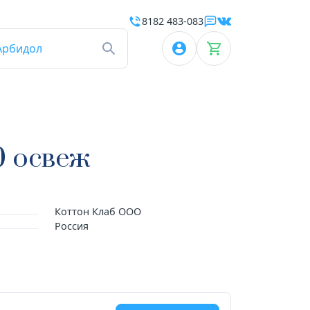
8182 483-083
Арбидол
0 освеж
Коттон Клаб ООО
Россия