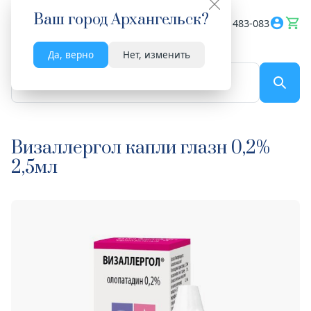
Ваш город
Архангельск
?
Весь сайт
8182 483-083
Да, верно
Нет, изменить
По названию...
Визаллергол капли глазн 0,2%
2,5мл