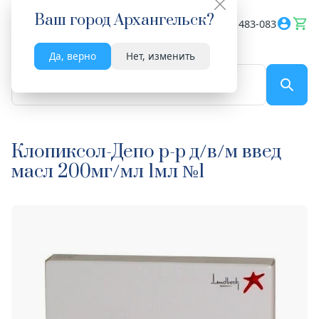
Ваш город
Архангельск
?
Весь сайт
8182 483-083
Да, верно
Нет, изменить
По названию...
Клопиксол-Депо р-р д/в/м введ
масл 200мг/мл 1мл №1