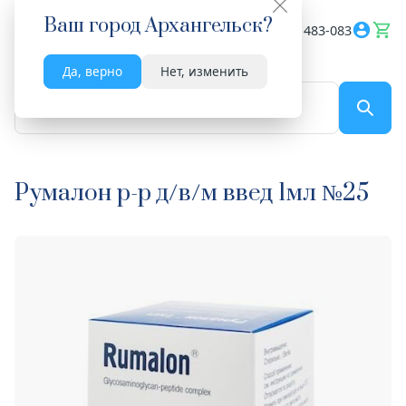
Ваш город
Архангельск
?
Весь сайт
8182 483-083
Да, верно
Нет, изменить
По названию...
Румалон р-р д/в/м введ 1мл №25