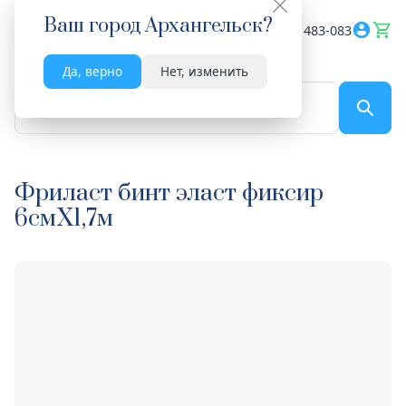
Ваш город
Архангельск
?
Весь сайт
8182 483-083
Да, верно
Нет, изменить
По названию...
Фриласт бинт эласт фиксир
6смX1,7м