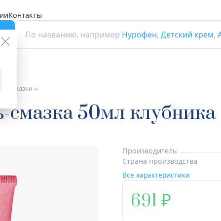
ии
Контакты
г
По названию, например
Нурофен
,
Детский крем
,
и и смазки
ь-смазка 50мл клубника
Производитель
Страна производства
Все характеристики
691