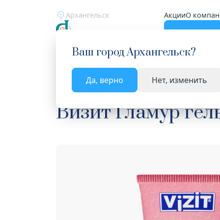
Архангельск
Акции
О компан
Катало
Ваш город
Архангельск
?
Да, верно
Нет, изменить
Главная
Каталог
Медицинские изделия
Гел
Визит Гламур гел