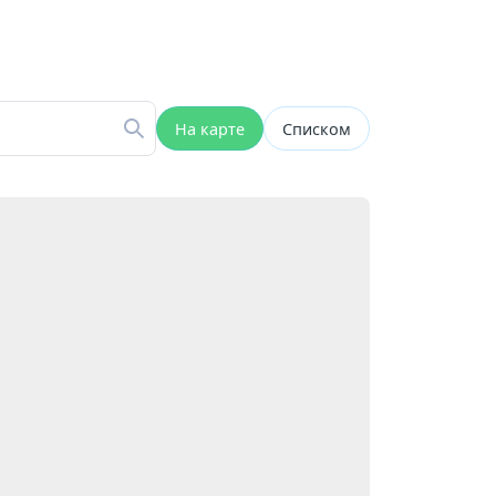
На карте
Списком