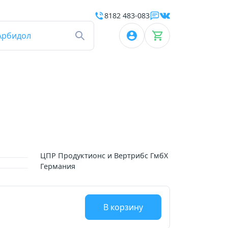
8182 483-083
Арбидол
ЦПР Продуктионс и Вертрибс ГмбХ
Германия
В корзину