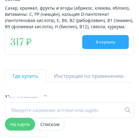
Сахар, крахмал, фрукты и ягоды (абрикос, клюква, яблоко),
витамины: С, РР (ниацин), кальция D-пантотенат
(пантотеновая кислота), Е, В6, В2 (рибофлавин), В1 (тиамин),
В9 (фолиевая кислота), Н (биотин), В12), свекла, куркума.
317
В корзину
Где купить
Инструкция по применению
Где купить
7
На карте
Списком
Открыта сейчас