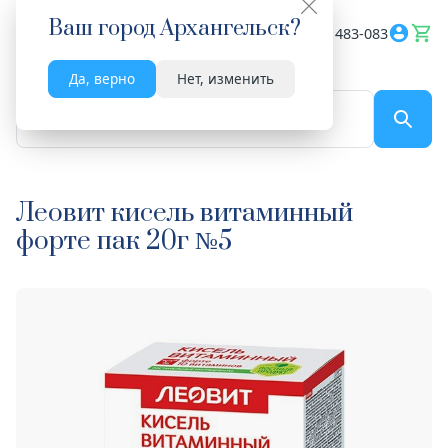
Ваш город
Архангельск
?
Весь сайт
8182 483-083
Да, верно
Нет, изменить
По названию...
Леовит кисель витаминный
форте пак 20г №5