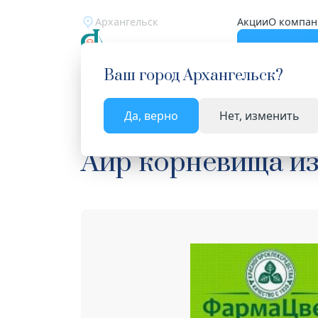
Архангельск
Акции
О компан
Катало
Ваш город
Архангельск
?
Да, верно
Нет, изменить
Главная
Каталог
Лекарства и БАД
Лекарст
Аир корневища из