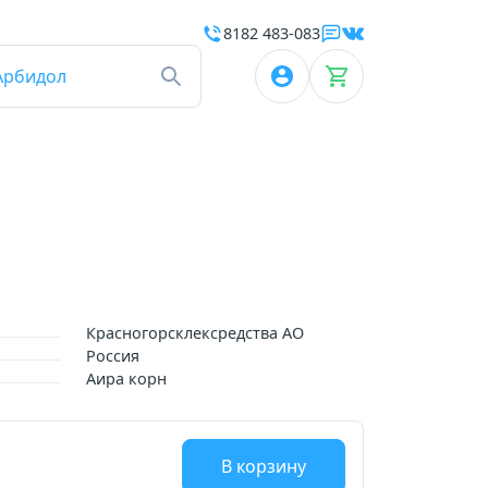
8182 483-083
Арбидол
Красногорсклексредства АО
Россия
Аира корн
В корзину