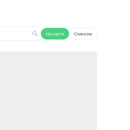
На карте
Списком