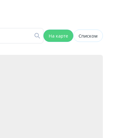
На карте
Списком