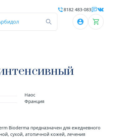
8182 483-083
Арбидол
 интенсивный
Наос
Франция
erm Bioderma предназначен для ежедневного
ной, сухой, атопичной кожей, лечения