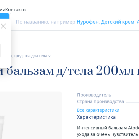
ии
Контакты
г
По названию, например
Нурофен
,
Детский крем
,
етика, средства для тела
 бальзам д/тела 200мл
Производитель
Страна производства
Все характеристики
Характеристика
Интенсивный бальзам Atod
ухода за очень чувствитель