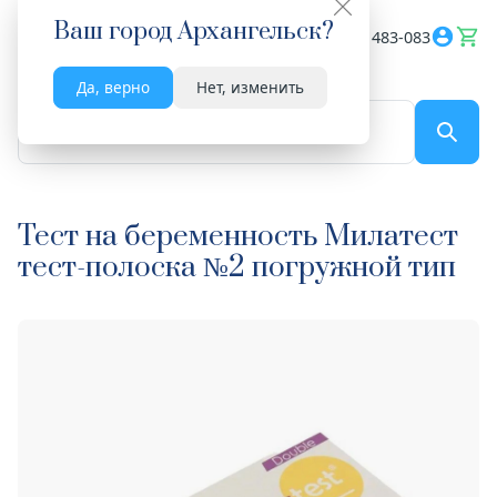
Ваш город
Архангельск
?
Весь сайт
8182 483-083
Да, верно
Нет, изменить
По названию...
Тест на беременность Милатест
тест-полоска №2 погружной тип