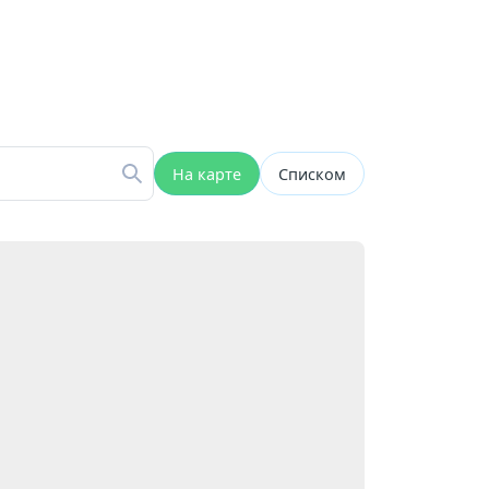
На карте
Списком