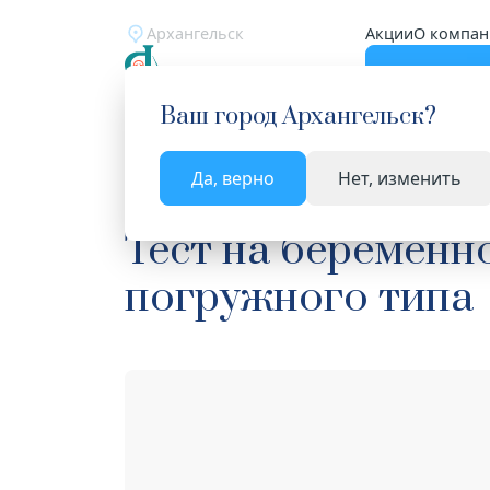
Архангельск
Акции
О компан
Катало
Ваш город
Архангельск
?
Да, верно
Нет, изменить
Главная
Каталог
Медицинские изделия
Те
Тест на беременн
погружного типа