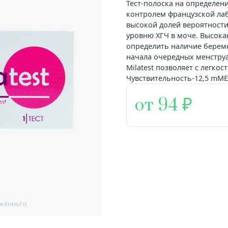
Тест-полоска на определен
контролем французской лабо
высокой долей вероятност
уровню ХГЧ в моче. Высокая
определить наличие береме
начала очередных менстру
Milatest позволяет с легкос
Чувствительность-12,5 mME
от 94