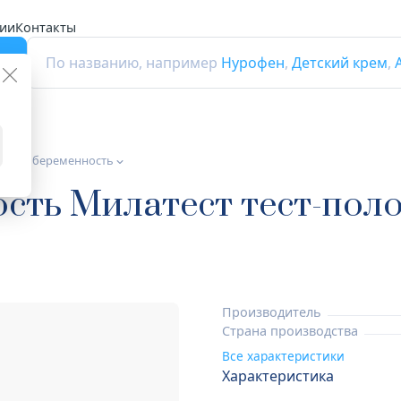
ии
Контакты
г
По названию, например
Нурофен
,
Детский крем
,
сты на беременность
ость Милатест тест-поло
Производитель
Страна производства
Все характеристики
Характеристика