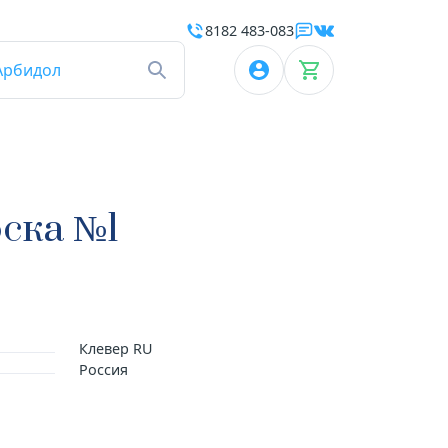
8182 483-083
Арбидол
ска №1
Клевер RU
Россия