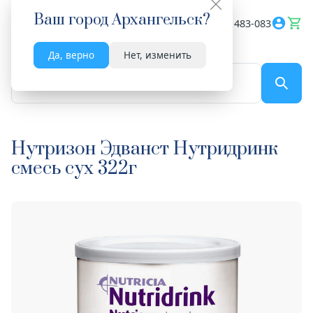
Ваш город
Архангельск
?
Весь сайт
8182 483-083
Да, верно
Нет, изменить
По названию...
Нутризон Эдванст Нутридринк
смесь сух 322г