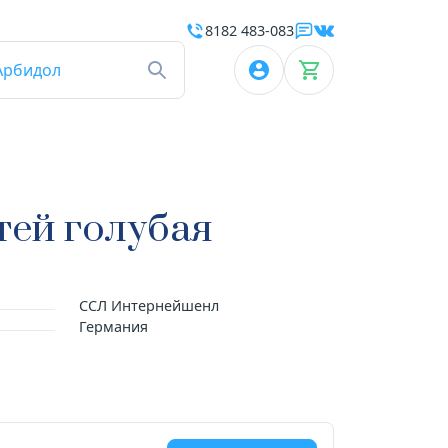
8182 483-083
Арбидол
тей голубая
ССЛ Интернейшенл
Германия