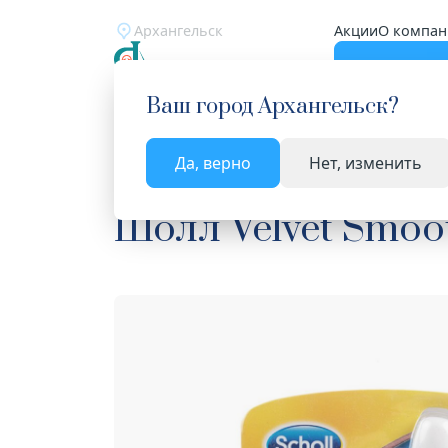
Архангельск
Акции
О компан
Катало
Ваш город
Архангельск
?
Да, верно
Нет, изменить
Главная
Каталог
Косметика
Аксессуары д
Шолл Velvet Smoo