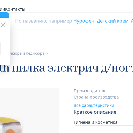
ии
Контакты
г
По названию, например
Нурофен
,
Детский крем
,
ля маникюра и педикюра
th пилка электрич д/ног
Производитель
Страна производства
Все характеристики
Краткое описание
Гигиена и косметика