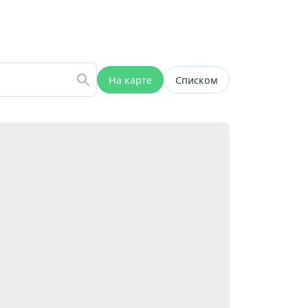
На карте
Списком