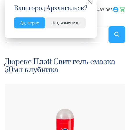
Ваш город
Архангельск
?
Весь сайт
8182 483-083
Да, верно
Нет, изменить
По названию...
Дюрекс Плэй Свит гель-смазка
50мл клубника