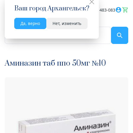
Ваш город
Архангельск
?
Весь сайт
8182 483-083
Да, верно
Нет, изменить
По названию...
Аминазин таб ппо 50мг №10