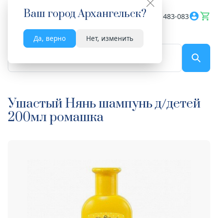
Ваш город
Архангельск
?
Весь сайт
8182 483-083
Да, верно
Нет, изменить
По названию...
Ушастый Нянь шампунь д/детей
200мл ромашка