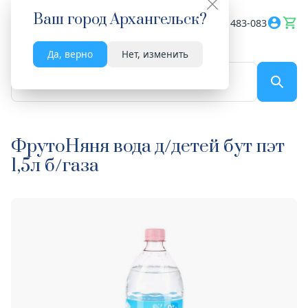
Ваш город
Архангельск
?
Весь сайт
8182 483-083
Да, верно
Нет, изменить
По названию...
ФрутоНяня вода д/детей бут пэт
1,5л б/газа