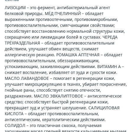
ЛИЗОЦИМ – это фермент, антибактериальный агент
белковой природы. МЁД ПЧЕЛИННЫЙ – обладает
выраженными противоотечными, противомикробными,
противовоспалительными, смягчающими свойствами;
способствует восстановлению нормальной структуры кожи,
сокращению или ликвидации болей в суставах. ЧЕРЕДА
ТРЁХРАЗДЕЛЬНАЯ – обладает противовоспалительным
действием, улучшает обмен веществ, снимает
аллергическую реакцию. РОМАШКА АПТЕЧНАЯ – обладает
противовоспалительным, обеззараживающим,
успокаивающим, заживляющим действиями. ВИТАМИН А –
снижает воспаление, избавляет от зуда и сухости кожи.
МАСЛО ЛАВАНДОВОЕ – помогает в регенерации кожи,
улучшает микроциркуляцию в тканях, убирает покраснение,
гнойные раны, способствует снятию отечности,
раздражения. МАСЛО ЭВКАЛИПТОВОЕ – антисептическое
средство; способствует быстрой регенерации кожи,
прекращает зуд и устраняет шелушение. САЛИЦИЛОВАЯ
КИСЛОТА – обладает противовоспалительным,
антисептическим, кератолитическим действиями.
СОЛИДОЛ – это пластичная смазка, получаемая
загущением масел средней вязкости кальциевыми мылами