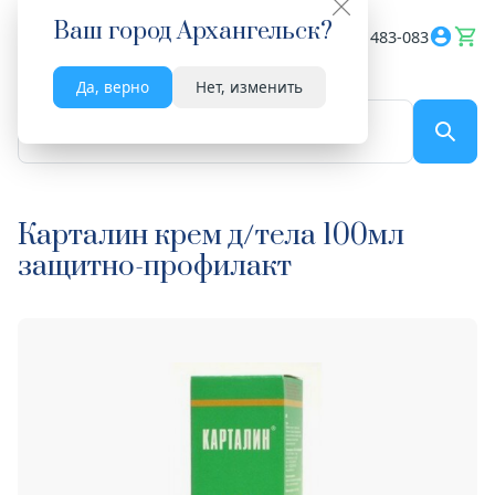
Ваш город
Архангельск
?
Весь сайт
8182 483-083
Да, верно
Нет, изменить
По названию...
Карталин крем д/тела 100мл
защитно-профилакт