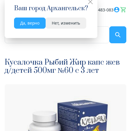
Ваш город
Архангельск
?
Весь сайт
8182 483-083
Да, верно
Нет, изменить
По названию...
Кусалочка Рыбий Жир капс жев
д/детей 500мг №60 с 3 лет