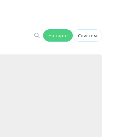
На карте
Списком