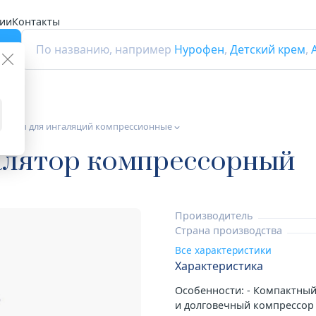
ии
Контакты
г
По названию, например
Нурофен
,
Детский крем
,
иборы для ингаляций компрессионные
галятор компрессорный
Производитель
Страна производства
Все характеристики
Характеристика
Особенности: - Компактный
и долговечный компрессор 