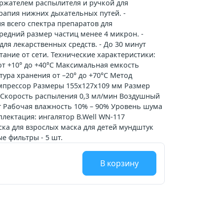
ржателем распылителя и ручкой для
ерапия нижних дыхательных путей. -
 всего спектра препаратов для
редний размер частиц менее 4 микрон. -
для лекарственных средств. - До 30 минут
ание от сети. Технические характеристики:
от +10° до +40°С Максимальная емкость
ура хранения от –20° до +70°С Метод
прессор Размеры 155х127х109 мм Размер
н Скорость распыления 0,3 мл/мин Воздушный
кг Рабочая влажность 10% – 90% Уровень шума
мплектация: ингалятор B.Well WN-117
ка для взрослых маска для детей мундштук
 фильтры - 5 шт.
В корзину