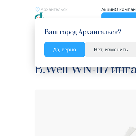
Архангельск
Акции
О компан
Катало
Ваш город
Архангельск
?
Да, верно
Нет, изменить
Главная
Каталог
Медицинская техника
Пр
B.Well WN-117 ин