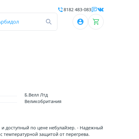
8182 483-083
Арбидол
Б.Велл Лтд
Великобритания
 и доступный по цене небулайзер. - Надежный
с температурной защитой от перегрева.