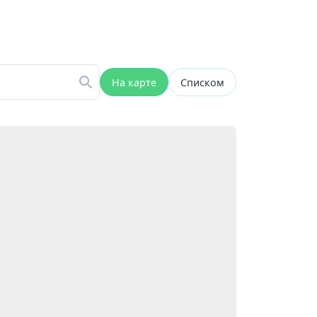
На карте
Списком