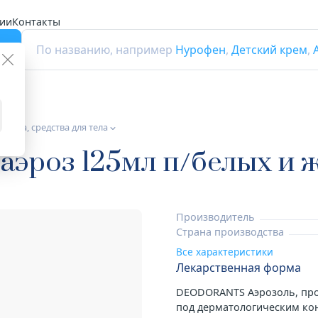
ии
Контакты
г
По названию, например
Нурофен
,
Детский крем
,
етика, средства для тела
аэроз 125мл п/белых и 
Производитель
Страна производства
Все характеристики
Лекарственная форма
DEODORANTS Аэрозоль, про
под дерматологическим кон