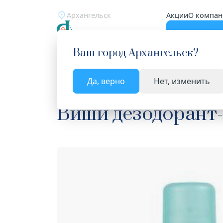
Архангельск
Акции
О компан
Катало
Ваш город
Архангельск
?
Да, верно
Нет, изменить
Главная
Каталог
Косметика
Лечебная косм
Виши дезодорант-