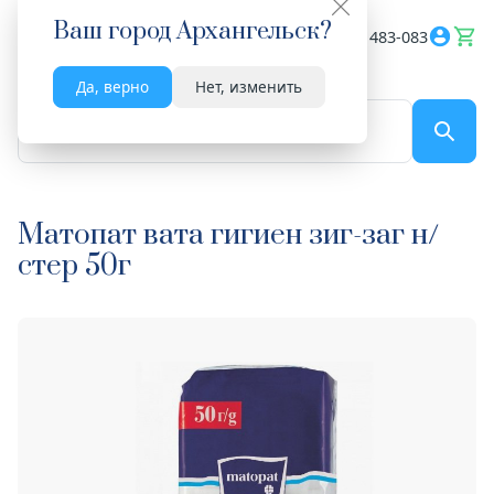
Ваш город
Архангельск
?
Весь сайт
8182 483-083
Да, верно
Нет, изменить
По названию...
Матопат вата гигиен зиг-заг н/
стер 50г