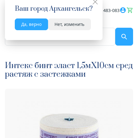
Ваш город
Архангельск
?
Весь сайт
8182 483-083
Да, верно
Нет, изменить
По названию...
Интекс бинт эласт 1,5мX10см сред
растяж с застежками