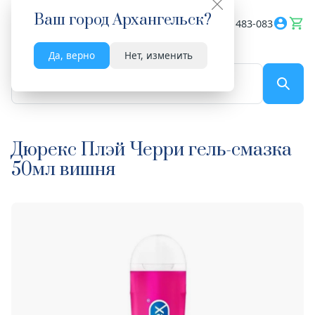
Ваш город
Архангельск
?
Весь сайт
8182 483-083
Да, верно
Нет, изменить
По названию...
Дюрекс Плэй Черри гель-смазка
50мл вишня