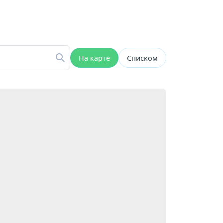
На карте
Списком