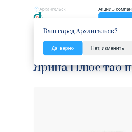
Архангельск
Акции
О компан
Катало
Ваш город
Архангельск
?
Да, верно
Нет, изменить
Главная
Каталог
Лекарства и БАД
Контрац
Ярина Плюс таб п