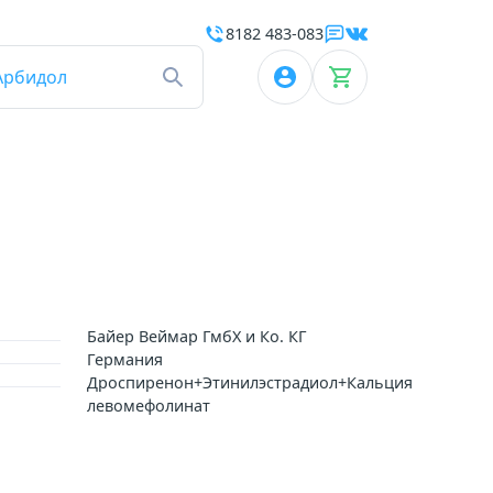
8182 483-083
Арбидол
Байер Веймар ГмбХ и Ко. КГ
Германия
Дроспиренон+Этинилэстрадиол+Кальция
левомефолинат