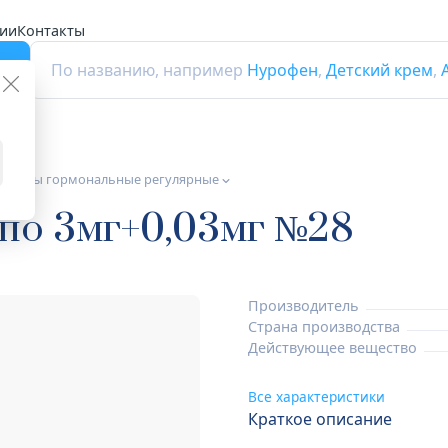
ии
Контакты
г
По названию, например
Нурофен
,
Детский крем
,
ептивы гормональные регулярные
по 3мг+0,03мг №28
Производитель
Страна производства
Действующее вещество
Все характеристики
Краткое описание