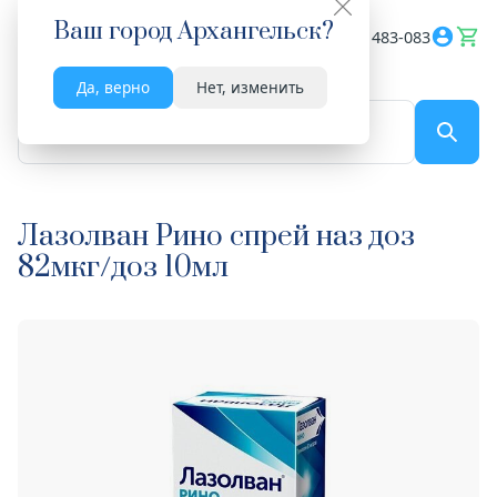
Ваш город
Архангельск
?
Весь сайт
8182 483-083
Да, верно
Нет, изменить
По названию...
Лазолван Рино спрей наз доз
82мкг/доз 10мл