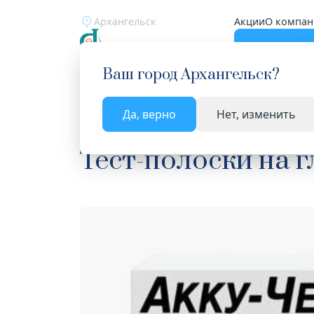
Архангельск
Акции
О компан
Катало
Ваш город
Архангельск
?
Да, верно
Нет, изменить
Главная
Каталог
Медицинская техника
Тес
Тест-полоски на 