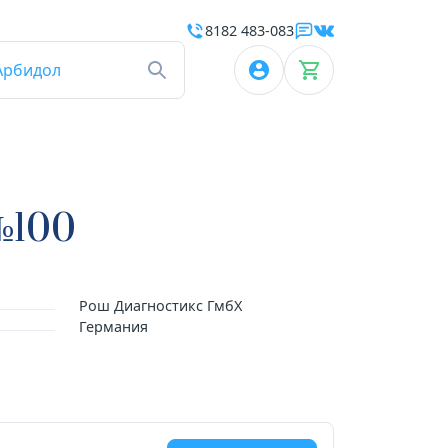
8182 483-083
Арбидол
№100
Рош Диагностикс ГмбХ
Германия