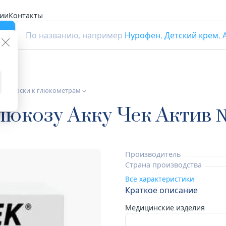
ии
Контакты
г
По названию, например
Нурофен
,
Детский крем
,
т-полоски к глюкометрам
глюкозу Акку Чек Актив 
Производитель
Страна производства
Все характеристики
Краткое описание
Медицинские изделия