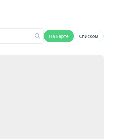
На карте
Списком