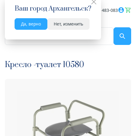
Ваш город
Архангельск
?
Весь сайт
8182 483-083
Да, верно
Нет, изменить
По названию...
Кресло -туалет 10580