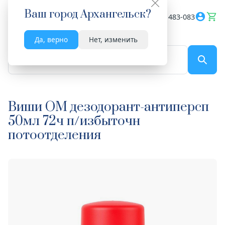
Ваш город
Архангельск
?
Весь сайт
8182 483-083
Да, верно
Нет, изменить
По названию...
Виши ОМ дезодорант-антиперсп
50мл 72ч п/избыточн
потоотделения