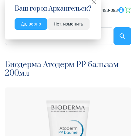
Ваш город
Архангельск
?
Весь сайт
8182 483-083
Да, верно
Нет, изменить
По названию...
Биодерма Атодерм РР бальзам
200мл