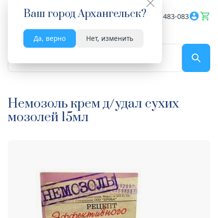
Ваш город
Архангельск
?
Весь сайт
8182 483-083
Да, верно
Нет, изменить
По названию...
Немозоль крем д/удал сухих
мозолей 15мл