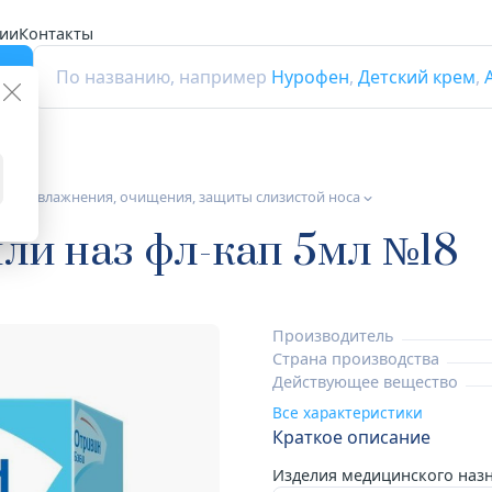
ии
Контакты
г
По названию, например
Нурофен
,
Детский крем
,
 для увлажнения, очищения, защиты слизистой носа
ли наз фл-кап 5мл №18
Производитель
Страна производства
Действующее вещество
Все характеристики
Краткое описание
Изделия медицинского наз