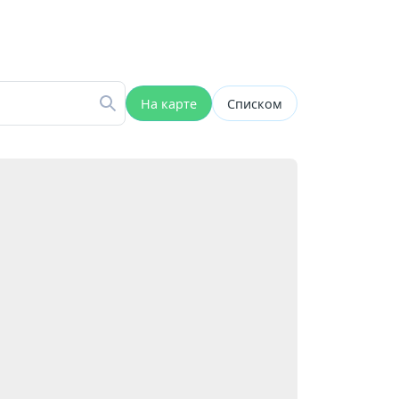
На карте
Списком