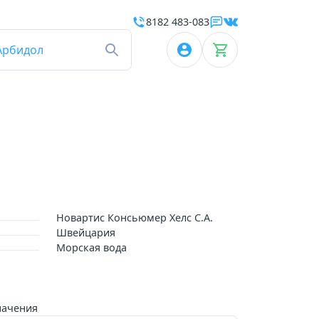
8182 483-083
Арбидол
Новартис Консьюмер Хелс С.А.
Швейцария
Морская вода
начения