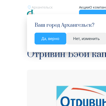
Архангельск
Акции
О компан
Катало
Ваш город
Архангельск
?
Да, верно
Нет, изменить
Главная
Каталог
Лекарства и БАД
Средства
Отривин Бэби кап