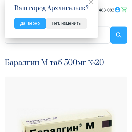
Ваш город
Архангельск
?
Весь сайт
8182 483-083
Да, верно
Нет, изменить
По названию...
Баралгин М таб 500мг №20