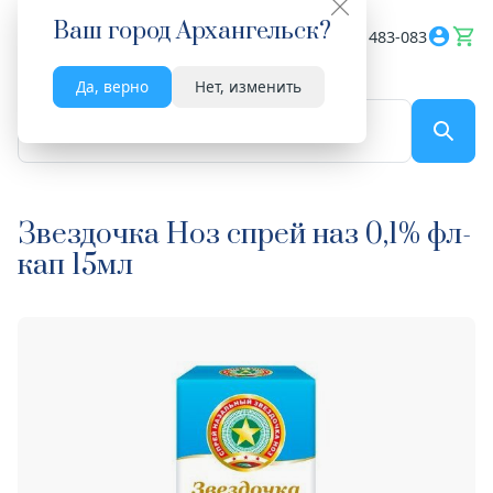
Ваш город
Архангельск
?
Весь сайт
8182 483-083
Да, верно
Нет, изменить
По названию...
Звездочка Ноз спрей наз 0,1% фл-
кап 15мл