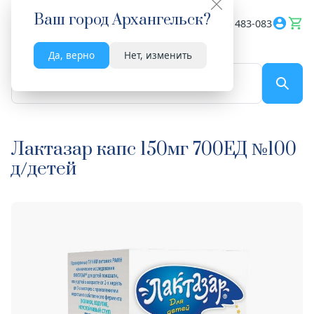
Ваш город
Архангельск
?
Весь сайт
8182 483-083
Да, верно
Нет, изменить
По названию...
Лактазар капс 150мг 700ЕД №100
д/детей