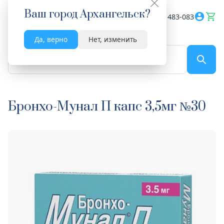
Ваш город
Архангельск
?
Весь сайт
8182 483-083
Да, верно
Нет, изменить
По названию...
Бронхо-Мунал П капс 3,5мг №30