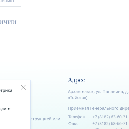
енению
личии
Адрес
етрика
акты
Архангельск, ул. Папанина, д
«Тойота»)
о
на сайте
Приемная Генерального дир
даете
Телефон
+7 (8182) 63-60-31
комиться с инструкцией или
Факс
+7 (8182) 68-66-71