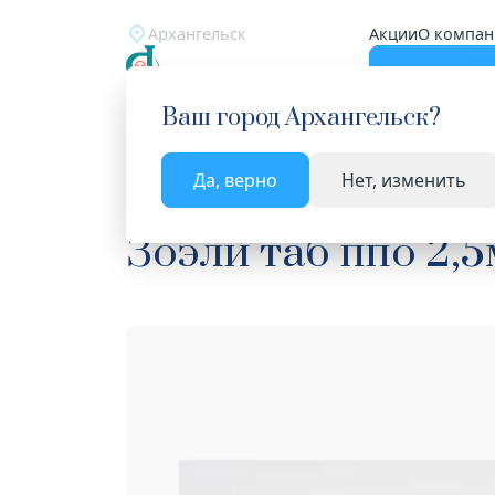
Архангельск
Акции
О компан
Катало
Ваш город
Архангельск
?
Да, верно
Нет, изменить
Главная
Каталог
Лекарства и БАД
Контрац
Зоэли таб ппо 2,5