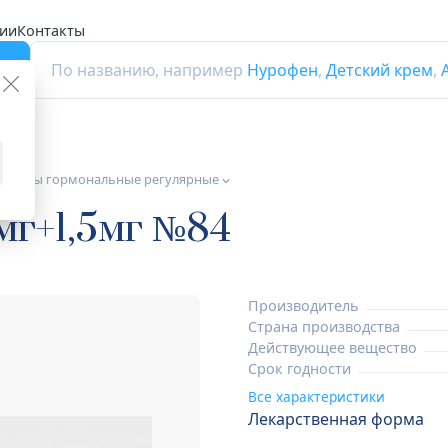
ии
Контакты
г
По названию, например
Нурофен
,
Детский крем
,
ептивы гормональные регулярные
мг+1,5мг №84
Производитель
Страна производства
Действующее вещество
Срок годности
Все характеристики
Лекарственная форма