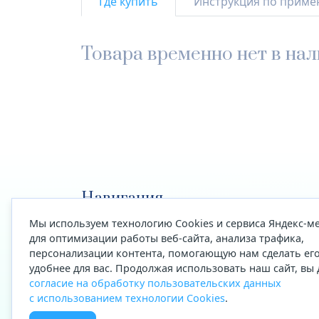
Где купить
Инструкция по прим
Товара временно нет в на
Навигация
Мы используем технологию Cookies и сервиса Яндекс-м
Акции
Ассортимент
География
О компании
Конт
для оптимизации работы веб-сайта, анализа трафика,
Политика обработки персональных данных
персонализации контента, помогающую нам сделать ег
Согласие на обработку персональных данных 
удобнее для вас. Продолжая использовать наш сайт, вы 
согласие на обработку пользовательских данных
Имеются противопоказания. Необходимо озна
с использованием технологии Cookies
.
получить консультацию специалиста.