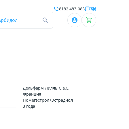
8182 483-083
Арбидол
Дельфарм Лилль С.а.С.
Франция
Номегэстрол+Эстрадиол
3 года