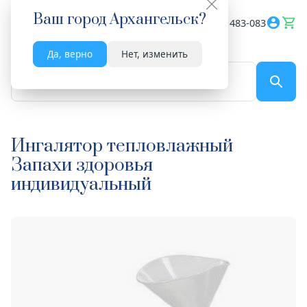
Ваш город
Архангельск
?
Весь сайт
8182 483-083
Да, верно
Нет, изменить
По названию...
Ингалятор тепловлажный
Запахи здоровья
индивидуальный