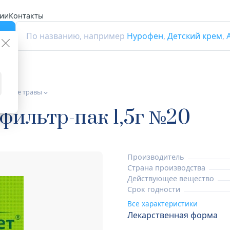
ии
Контакты
г
По названию, например
Нурофен
,
Детский крем
,
венные травы
фильтр-пак 1,5г №20
Производитель
Страна производства
Действующее вещество
Срок годности
Все характеристики
Лекарственная форма