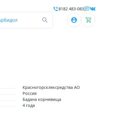
8182 483-083
Арбидол
Красногорсклексредства АО
Россия
Бадана корневища
4 года