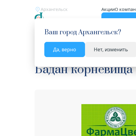
Архангельск
Акции
О компан
Катало
Ваш город
Архангельск
?
Да, верно
Нет, изменить
Главная
Каталог
Лекарства и БАД
Лекарст
Бадан корневища 