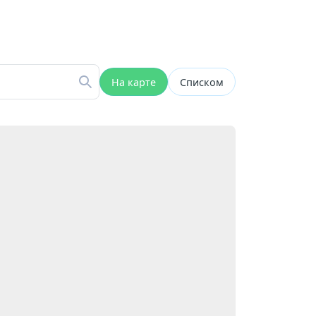
На карте
Списком