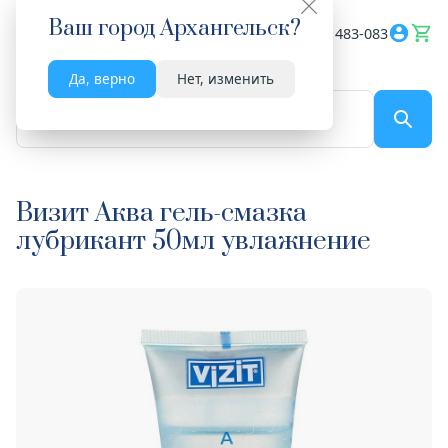
Ваш город
Архангельск
?
Весь сайт
8182 483-083
Да, верно
Нет, изменить
По названию...
Визит Аква гель-смазка
лубрикант 50мл увлажнение