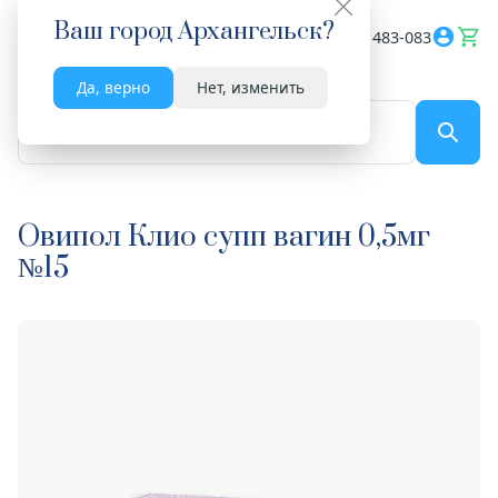
Ваш город
Архангельск
?
Весь сайт
8182 483-083
Да, верно
Нет, изменить
По названию...
Овипол Клио супп вагин 0,5мг
№15